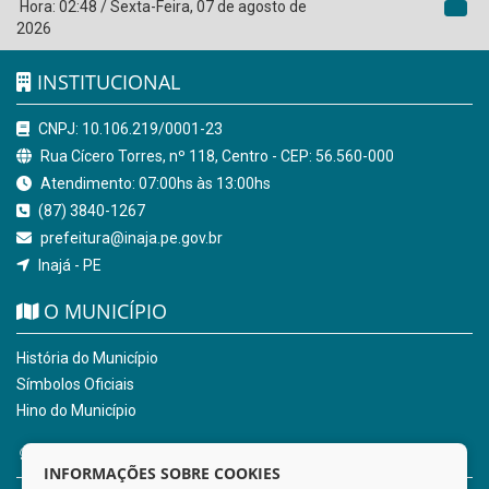
Hora:
02:48
/
Sexta-Feira
,
07 de agosto de
2026
INSTITUCIONAL
CNPJ: 10.106.219/0001-23
Rua Cícero Torres, nº 118, Centro - CEP: 56.560-000
Atendimento: 07:00hs às 13:00hs
(87) 3840-1267
prefeitura@inaja.pe.gov.br
Inajá - PE
O MUNICÍPIO
História do Município
Símbolos Oficiais
Hino do Município
NOSSOS SERVIÇOS
INFORMAÇÕES SOBRE COOKIES