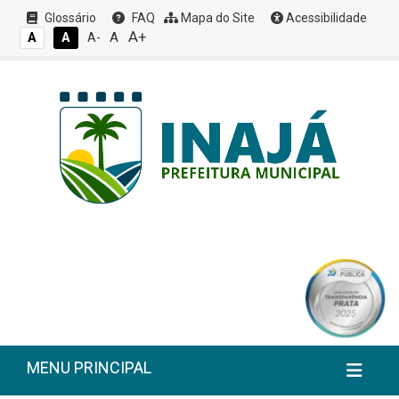
Glossário
FAQ
Mapa do Site
Acessibilidade
A+
A
A
A
A-
MENU PRINCIPAL