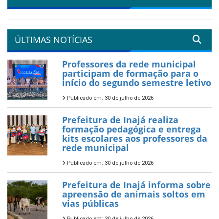
ÚLTIMAS NOTÍCIAS
Professores da rede municipal
participam de formação para o
início do segundo semestre letivo
Publicado em: 30 de julho de 2026
Prefeitura de Inajá realiza
formação pedagógica e entrega
kits escolares aos professores da
rede municipal
Publicado em: 30 de julho de 2026
Prefeitura de Inajá informa sobre
apreensão de animais soltos em
vias públicas
Publicado em: 30 de julho de 2026