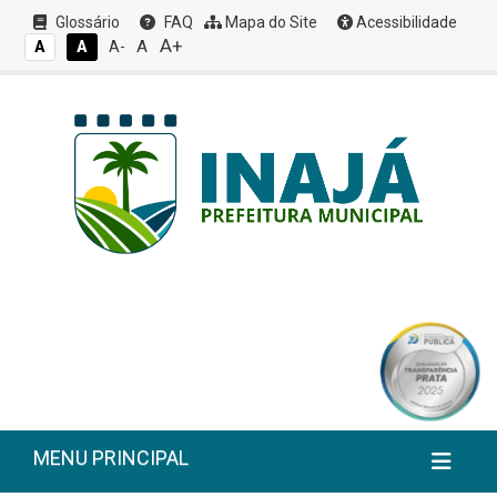
Glossário
FAQ
Mapa do Site
Acessibilidade
A+
A
A
A
A-
MENU PRINCIPAL