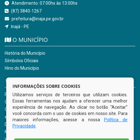
Atendimento: 07:00hs às 13:00hs
(87) 3840-1267
prefeitura@inaja.pe.gov.br
Inajá - PE
O MUNICÍPIO
História do Município
Símbolos Oficiais
Hino do Município
NOSSOS SERVIÇOS
INFORMAÇÕES SOBRE COOKIES
Portal da Transparência
Utilizamos serviços de terceiros que utilizam cookies.
Essas ferramentas nos ajudam a oferecer uma melhor
Carta de Serviços ao Usuário
experiência de navegação. Ao clicar no botão “Aceitar”
Ouvidoria Municipal
você concorda com o uso de cookies em nosso site. Para
e-SIC
maiores informações, acesse a nossa
Política de
Diário Oficial
Privacidade
.
Mapa do Site
Webmail