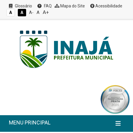
Glossário
FAQ
Mapa do Site
Acessibilidade
A+
A
A
A
A-
MENU PRINCIPAL