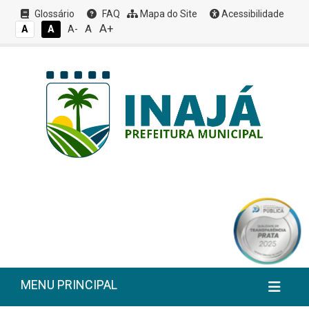
Glossário
FAQ
Mapa do Site
Acessibilidade
A+
A
A
A
A-
MENU PRINCIPAL