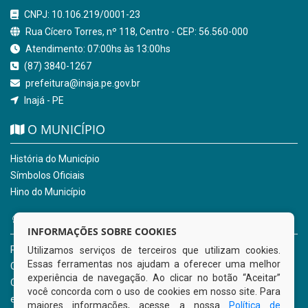
CNPJ: 10.106.219/0001-23
Rua Cícero Torres, nº 118, Centro - CEP: 56.560-000
Atendimento: 07:00hs às 13:00hs
(87) 3840-1267
prefeitura@inaja.pe.gov.br
Inajá - PE
O MUNICÍPIO
História do Município
Símbolos Oficiais
Hino do Município
NOSSOS SERVIÇOS
INFORMAÇÕES SOBRE COOKIES
Portal da Transparência
Utilizamos serviços de terceiros que utilizam cookies.
Essas ferramentas nos ajudam a oferecer uma melhor
Carta de Serviços ao Usuário
experiência de navegação. Ao clicar no botão “Aceitar”
Ouvidoria Municipal
você concorda com o uso de cookies em nosso site. Para
e-SIC
maiores informações, acesse a nossa
Política de