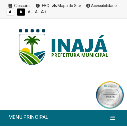
Glossário
FAQ
Mapa do Site
Acessibilidade
A+
A
A
A
A-
MENU PRINCIPAL