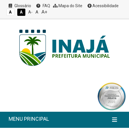
Glossário
FAQ
Mapa do Site
Acessibilidade
A+
A
A
A
A-
MENU PRINCIPAL