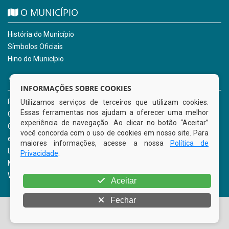
O MUNICÍPIO
História do Município
Símbolos Oficiais
Hino do Município
NOSSOS SERVIÇOS
INFORMAÇÕES SOBRE COOKIES
Portal da Transparência
Utilizamos serviços de terceiros que utilizam cookies.
Essas ferramentas nos ajudam a oferecer uma melhor
Carta de Serviços ao Usuário
experiência de navegação. Ao clicar no botão “Aceitar”
Ouvidoria Municipal
você concorda com o uso de cookies em nosso site. Para
e-SIC
maiores informações, acesse a nossa
Política de
Diário Oficial
Privacidade
.
Mapa do Site
Webmail
Aceitar
Fechar
© Copyright 2026 Prefeitura Municipal de Inajá | Todos os
direitos reservados