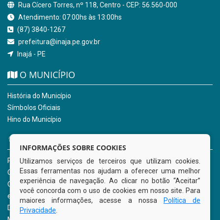
Rua Cícero Torres, nº 118, Centro - CEP: 56.560-000
Atendimento: 07:00hs às 13:00hs
(87) 3840-1267
prefeitura@inaja.pe.gov.br
Inajá - PE
O MUNICÍPIO
História do Município
Símbolos Oficiais
Hino do Município
NOSSOS SERVIÇOS
INFORMAÇÕES SOBRE COOKIES
Portal da Transparência
Utilizamos serviços de terceiros que utilizam cookies.
Essas ferramentas nos ajudam a oferecer uma melhor
Carta de Serviços ao Usuário
experiência de navegação. Ao clicar no botão “Aceitar”
Ouvidoria Municipal
você concorda com o uso de cookies em nosso site. Para
e-SIC
maiores informações, acesse a nossa
Política de
Diário Oficial
Privacidade
.
Mapa do Site