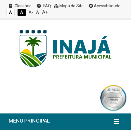
Glossário
FAQ
Mapa do Site
Acessibilidade
A+
A
A
A
A-
MENU PRINCIPAL