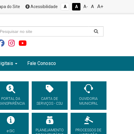
A+
A
pa do Site
Acessibilidade
A
A
A-
igitais
Fale Conosco
PORTAL DA
CARTA DE
OUVIDORIA
RANSPARÊNCIA
SERVIÇOS - CSU
MUNICIPAL
PLANEJAMENTO
PROCESSOS DE
e-SIC