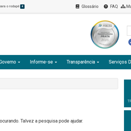
Glossário
FAQ
Ma
 para o rodapé
4
Governo
Informe-se
Transparência
Serviços D
T
curando. Talvez a pesquisa pode ajudar.