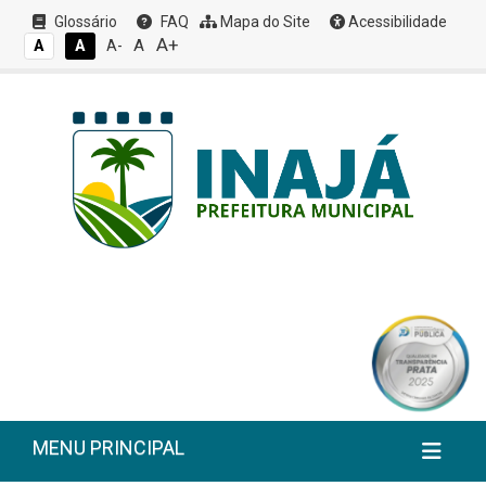
Glossário
FAQ
Mapa do Site
Acessibilidade
A+
A
A
A
A-
MENU PRINCIPAL