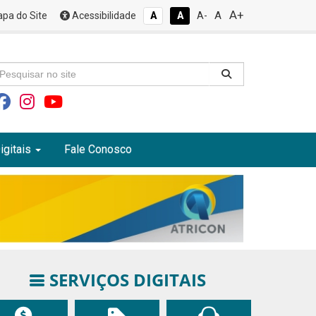
A+
A
pa do Site
Acessibilidade
A
A
A-
igitais
Fale Conosco
SERVIÇOS DIGITAIS