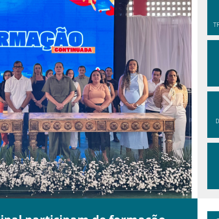
T
Next
D