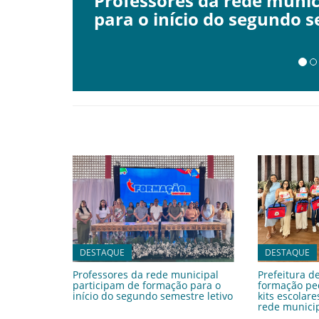
Prefeitura de Inajá realiz
entrega kits escolares aos
DESTAQUE
DESTAQUE
Professores da rede municipal
Prefeitura de
participam de formação para o
formação pe
início do segundo semestre letivo
kits escolar
rede munici