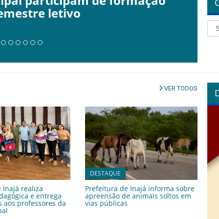
a formação pedagógica e
 professores da rede municipal
VER TODOS
DESTAQUE
 Inajá realiza
Prefeitura de Inajá informa sobre
dagógica e entrega
apreensão de animais soltos em
es aos professores da
vias públicas
pal