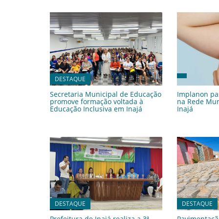
DESTAQUE
Secretaria Municipal de Educação
Implanon pas
promove formação voltada à
na Rede Mun
Educação Inclusiva em Inajá
Inajá
DESTAQUE
DESTAQUE
Prefeitura de Inajá realiza a 3ª
Pavimentaçã