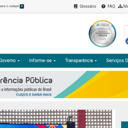
Glossário
FAQ
Ma
 para o rodapé
4
Governo
Informe-se
Transparência
Serviços D