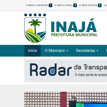
Ir para o conteúdo
Ir para o menu
Ir para a busca
Ir
1
2
3
Início
O Município
Secretarias