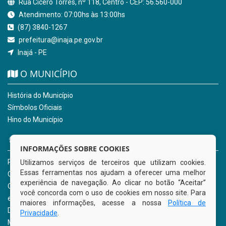
Rua Cícero Torres, nº 118, Centro - CEP: 56.560-000
Atendimento: 07:00hs às 13:00hs
(87) 3840-1267
prefeitura@inaja.pe.gov.br
Inajá - PE
O MUNICÍPIO
História do Município
Símbolos Oficiais
Hino do Município
NOSSOS SERVIÇOS
INFORMAÇÕES SOBRE COOKIES
Portal da Transparência
Utilizamos serviços de terceiros que utilizam cookies.
Essas ferramentas nos ajudam a oferecer uma melhor
Carta de Serviços ao Usuário
experiência de navegação. Ao clicar no botão “Aceitar”
Ouvidoria Municipal
você concorda com o uso de cookies em nosso site. Para
e-SIC
maiores informações, acesse a nossa
Política de
Diário Oficial
Privacidade
.
Mapa do Site