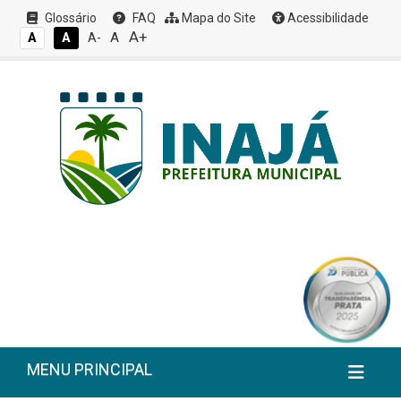
Glossário
FAQ
Mapa do Site
Acessibilidade
A+
A
A
A
A-
MENU PRINCIPAL